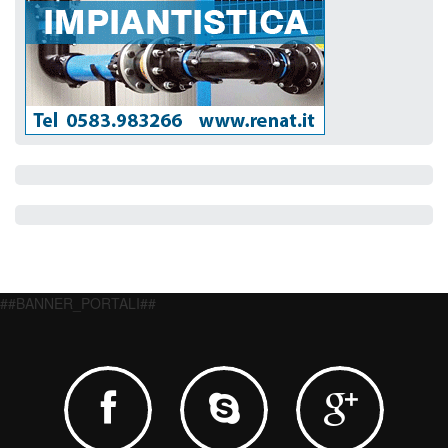
##BANNER_PORTALI##