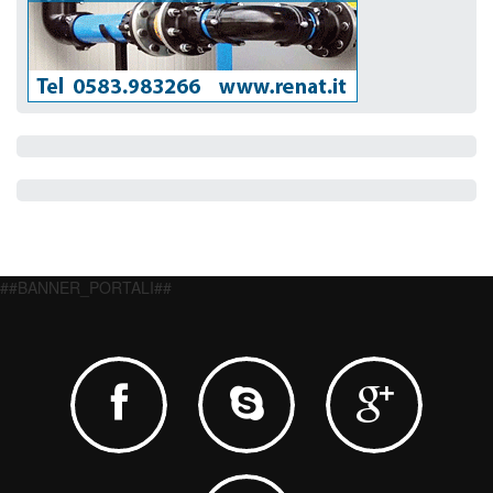
##BANNER_PORTALI##