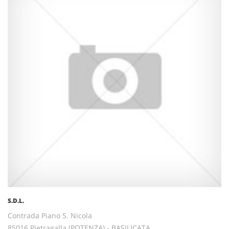
S.D.L.
Contrada Piano S. Nicola
85016 Pietragalla (POTENZA) - BASILICATA