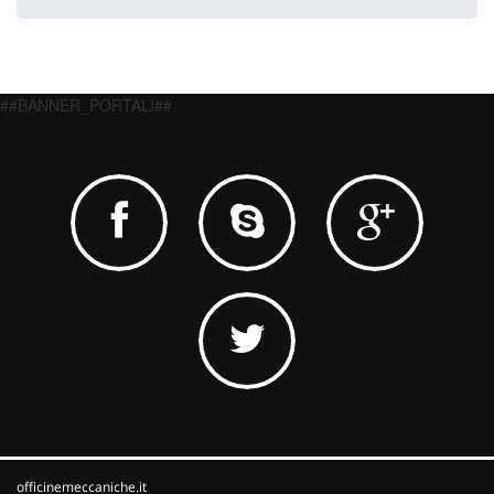
##BANNER_PORTALI##
officinemeccaniche.it