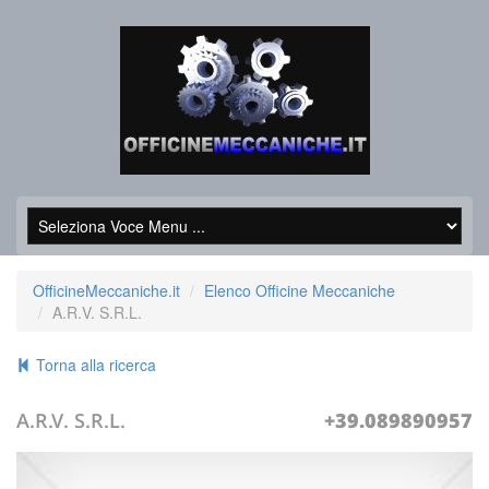
OfficineMeccaniche.it
Elenco Officine Meccaniche
A.R.V. S.R.L.
Torna alla ricerca
A.R.V. S.R.L.
+39.089890957