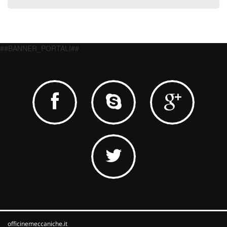
##BANNER_PORTALI##
officinemeccaniche.it