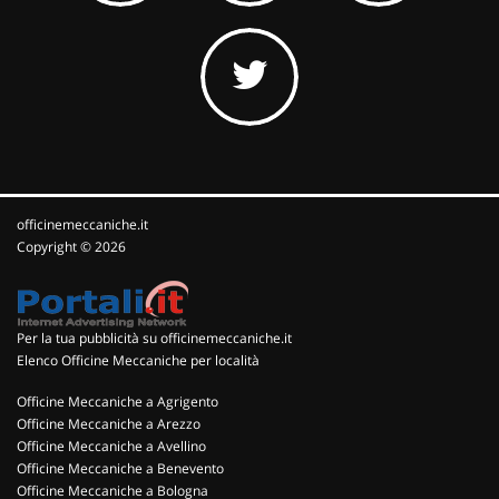
officinemeccaniche.it
Copyright © 2026
Per la tua pubblicità su officinemeccaniche.it
Elenco Officine Meccaniche per località
Officine Meccaniche a Agrigento
Officine Meccaniche a Arezzo
Officine Meccaniche a Avellino
Officine Meccaniche a Benevento
Officine Meccaniche a Bologna