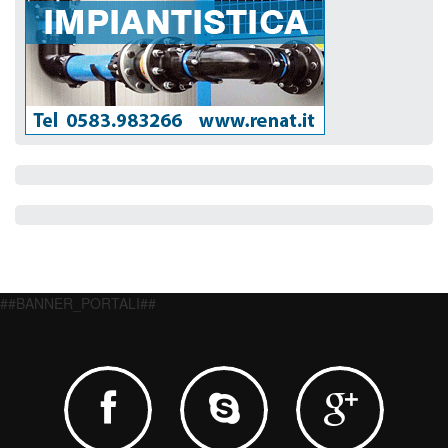
##BANNER_PORTALI##