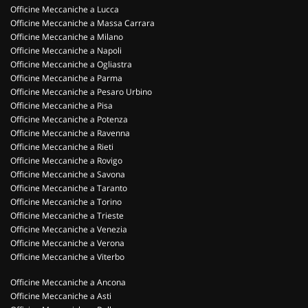
Officine Meccaniche a Lucca
Officine Meccaniche a Massa Carrara
Officine Meccaniche a Milano
Officine Meccaniche a Napoli
Officine Meccaniche a Ogliastra
Officine Meccaniche a Parma
Officine Meccaniche a Pesaro Urbino
Officine Meccaniche a Pisa
Officine Meccaniche a Potenza
Officine Meccaniche a Ravenna
Officine Meccaniche a Rieti
Officine Meccaniche a Rovigo
Officine Meccaniche a Savona
Officine Meccaniche a Taranto
Officine Meccaniche a Torino
Officine Meccaniche a Trieste
Officine Meccaniche a Venezia
Officine Meccaniche a Verona
Officine Meccaniche a Viterbo
Officine Meccaniche a Ancona
Officine Meccaniche a Asti