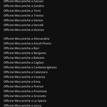
Officine Meccaniche a Sassari
Officine Meccaniche a Sondrio
Officine Meccaniche a Terni
Officine Meccaniche a Treviso
Officine Meccaniche a Varese
Officine Meccaniche a Vercelli
Officine Meccaniche a Vicenza
Officine Meccaniche a Alessandria
Officine Meccaniche a Ascoli Piceno
Officine Meccaniche a Bari
Officine Meccaniche a Bergamo
Officine Meccaniche a Bolzano
Officine Meccaniche a Cagliari
Officine Meccaniche a Carbonia-Iglesias
Officine Meccaniche a Catanzaro
Officine Meccaniche a Cosenza
Officine Meccaniche a Enna
Officine Meccaniche a Firenze
Officine Meccaniche a Frosinone
Officine Meccaniche a Grosseto
Officine Meccaniche a La Spezia
Officine Meccaniche a Lecco