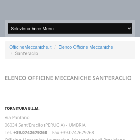
OfficineMeccaniche.it
Elenco Officine Meccaniche
Sant'eraclio
ELENCO OFFICINE MECCANICHE
SANT'ERACLIO
TORNITURA B.L.M.
Via Pantano
06034 Sant'Eraclio (PERUGIA) - UMBRIA
Tel.
+39.0742679268
Fax +39.0742679268
Officina Meccanica, Lavorazioni Meccaniche di Precisione