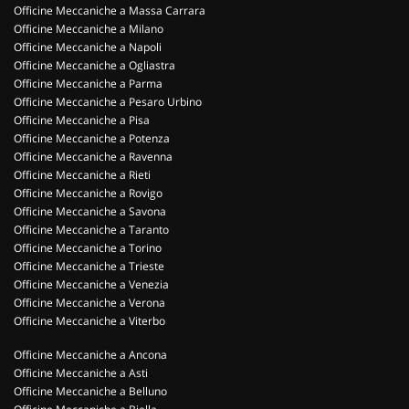
Officine Meccaniche a Massa Carrara
Officine Meccaniche a Milano
Officine Meccaniche a Napoli
Officine Meccaniche a Ogliastra
Officine Meccaniche a Parma
Officine Meccaniche a Pesaro Urbino
Officine Meccaniche a Pisa
Officine Meccaniche a Potenza
Officine Meccaniche a Ravenna
Officine Meccaniche a Rieti
Officine Meccaniche a Rovigo
Officine Meccaniche a Savona
Officine Meccaniche a Taranto
Officine Meccaniche a Torino
Officine Meccaniche a Trieste
Officine Meccaniche a Venezia
Officine Meccaniche a Verona
Officine Meccaniche a Viterbo
Officine Meccaniche a Ancona
Officine Meccaniche a Asti
Officine Meccaniche a Belluno