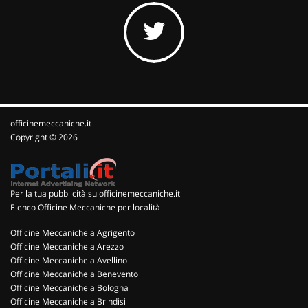
officinemeccaniche.it
Copyright © 2026
Per la tua pubblicità su officinemeccaniche.it
Elenco Officine Meccaniche per località
Officine Meccaniche a Agrigento
Officine Meccaniche a Arezzo
Officine Meccaniche a Avellino
Officine Meccaniche a Benevento
Officine Meccaniche a Bologna
Officine Meccaniche a Brindisi