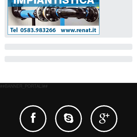
##BANNER_PORTALI##