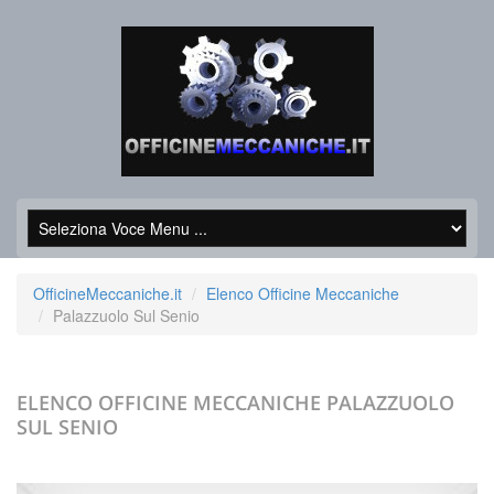
OfficineMeccaniche.it
Elenco Officine Meccaniche
Palazzuolo Sul Senio
ELENCO OFFICINE MECCANICHE
PALAZZUOLO
SUL SENIO