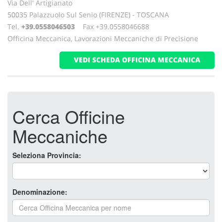
Via Dell' Artigianato
50035 Palazzuolo Sul Senio (FIRENZE) - TOSCANA
Tel.
+39.0558046503
Fax +39.0558046688
Officina Meccanica, Lavorazioni Meccaniche di Precisione
VEDI SCHEDA OFFICINA MECCANICA
Cerca Officine
Meccaniche
Seleziona Provincia:
Denominazione: