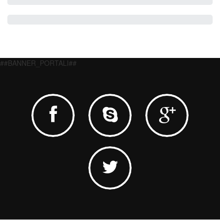
##BANNER_PORTALI##