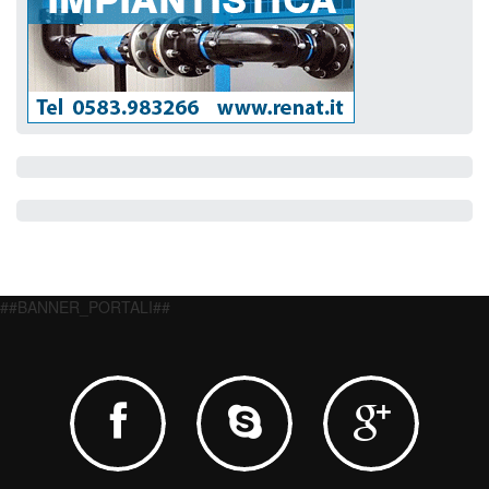
##BANNER_PORTALI##