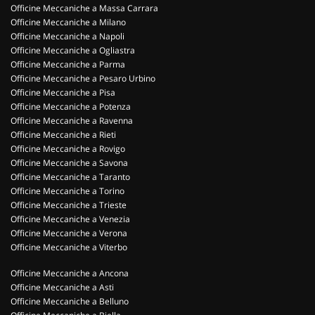
Officine Meccaniche a Massa Carrara
Officine Meccaniche a Milano
Officine Meccaniche a Napoli
Officine Meccaniche a Ogliastra
Officine Meccaniche a Parma
Officine Meccaniche a Pesaro Urbino
Officine Meccaniche a Pisa
Officine Meccaniche a Potenza
Officine Meccaniche a Ravenna
Officine Meccaniche a Rieti
Officine Meccaniche a Rovigo
Officine Meccaniche a Savona
Officine Meccaniche a Taranto
Officine Meccaniche a Torino
Officine Meccaniche a Trieste
Officine Meccaniche a Venezia
Officine Meccaniche a Verona
Officine Meccaniche a Viterbo
Officine Meccaniche a Ancona
Officine Meccaniche a Asti
Officine Meccaniche a Belluno