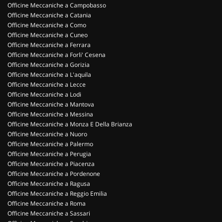
Officine Meccaniche a Campobasso
Officine Meccaniche a Catania
Officine Meccaniche a Como
Officine Meccaniche a Cuneo
Officine Meccaniche a Ferrara
Officine Meccaniche a Forli' Cesena
Officine Meccaniche a Gorizia
Officine Meccaniche a L'aquila
Officine Meccaniche a Lecce
Officine Meccaniche a Lodi
Officine Meccaniche a Mantova
Officine Meccaniche a Messina
Officine Meccaniche a Monza E Della Brianza
Officine Meccaniche a Nuoro
Officine Meccaniche a Palermo
Officine Meccaniche a Perugia
Officine Meccaniche a Piacenza
Officine Meccaniche a Pordenone
Officine Meccaniche a Ragusa
Officine Meccaniche a Reggio Emilia
Officine Meccaniche a Roma
Officine Meccaniche a Sassari