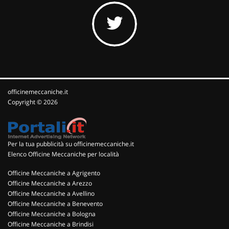
officinemeccaniche.it
Copyright © 2026
Per la tua pubblicità su officinemeccaniche.it
Elenco Officine Meccaniche per località
Officine Meccaniche a Agrigento
Officine Meccaniche a Arezzo
Officine Meccaniche a Avellino
Officine Meccaniche a Benevento
Officine Meccaniche a Bologna
Officine Meccaniche a Brindisi