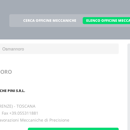
CERCA OFFICINE MECCANICHE
ELENCO OFFICINE MECC
Osmannoro
NORO
E PINI S.R.L.
RENZE) - TOSCANA
ax +39.055311881
avorazioni Meccaniche di Precisione