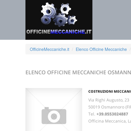
OfficineMeccaniche.it
Elenco Officine Meccaniche
ELENCO OFFICINE MECCANICHE
OSMAN
COSTRUZIONI MECCANICH
Via Righi Augusto, 23
50019 Osmannoro (FI
Tel.
+39.0553024887
F
Officina Meccanica, L