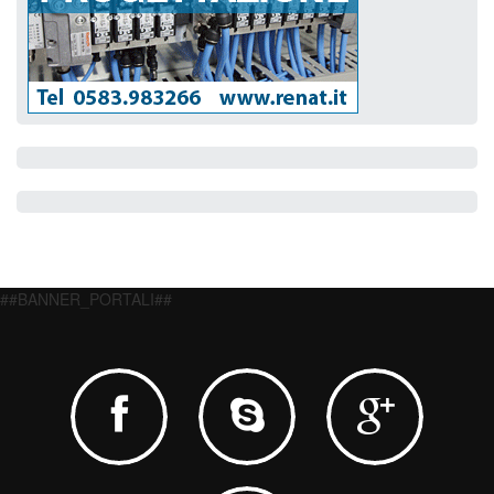
##BANNER_PORTALI##