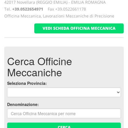
42017 Novellara (REGGIO EMILIA) - EMILIA ROMAGNA
Tel.
+39.0522654971
Fax +39.0522661178
Officina Meccanica, Lavorazioni Meccaniche di Precisione
VEDI SCHEDA OFFICINA MECCANICA
Cerca Officine
Meccaniche
Seleziona Provincia:
Denominazione:
CERCA