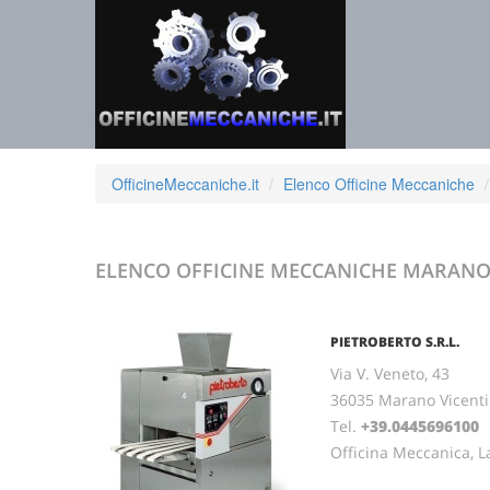
OfficineMeccaniche.it
Elenco Officine Meccaniche
ELENCO OFFICINE MECCANICHE
MARANO 
PIETROBERTO S.R.L.
Via V. Veneto, 43
36035 Marano Vicenti
Tel.
+39.0445696100
F
Officina Meccanica, L