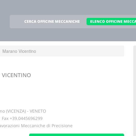
CERCA OFFICINE MECCANICHE
ELENCO OFFICINE MECC
Marano Vicentino
VICENTINO
no (VICENZA) - VENETO
ax +39.0445696299
avorazioni Meccaniche di Precisione