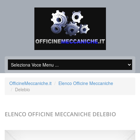
OfficineMeccaniche.it
Elenco Officine Meccaniche
Delebio
ELENCO OFFICINE MECCANICHE
DELEBIO