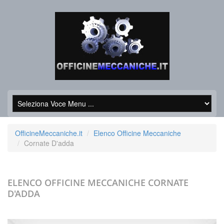
OfficineMeccaniche.it
Elenco Officine Meccaniche
Cornate D'adda
ELENCO OFFICINE MECCANICHE
CORNATE
D'ADDA