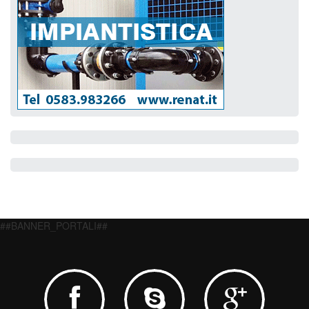
##BANNER_PORTALI##