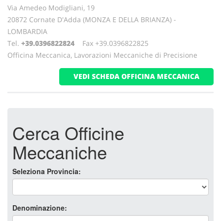
Via Amedeo Modigliani, 19
20872 Cornate D'Adda (MONZA E DELLA BRIANZA) -
LOMBARDIA
Tel.
+39.0396822824
Fax +39.0396822825
Officina Meccanica, Lavorazioni Meccaniche di Precisione
VEDI SCHEDA OFFICINA MECCANICA
Cerca Officine
Meccaniche
Seleziona Provincia:
Denominazione: