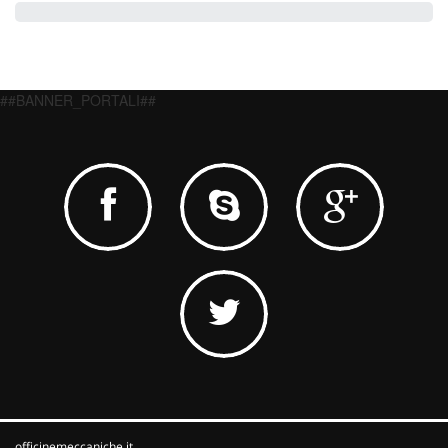
##BANNER_PORTALI##
officinemeccaniche.it