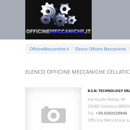
OfficineMeccaniche.it
Elenco Officine Meccaniche
ELENCO OFFICINE MECCANICHE
CELLATIC
B.S.N. TECHNOLOGY SR
Via Guido Rossa, 46
25060 Cellatica (BRE
Tel.
+39.0302520946
Officina Meccanica, L