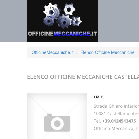
OfficineMeccaniche.it
Elenco Officine Meccaniche
ELENCO OFFICINE MECCANICHE
CASTEL
I.M.C.
Strada Ghiaro Inferior
10081 Castellamonte
Tel.
+39.0124513475
F
Officina Meccanica, L