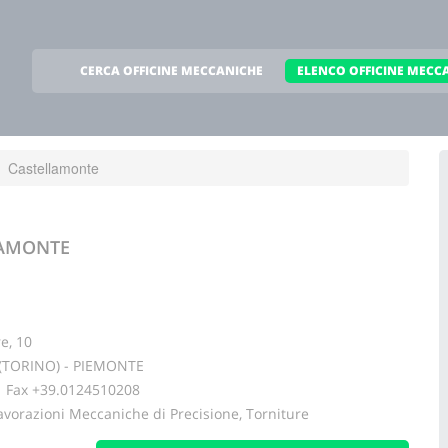
CERCA OFFICINE MECCANICHE
ELENCO OFFICINE MECC
Castellamonte
LAMONTE
e, 10
 (TORINO) - PIEMONTE
ax +39.0124510208
avorazioni Meccaniche di Precisione, Torniture