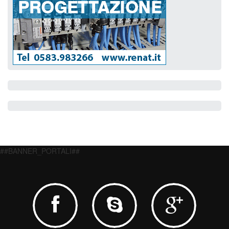
##BANNER_PORTALI##