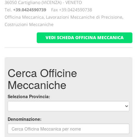
36050 Cartigliano (VICENZA) - VENETO
Tel.
+39.0424590739
Fax +39.0424590738
Officina Meccanica, Lavorazioni Meccaniche di Precisione,
Costruzioni Meccaniche
VEDI SCHEDA OFFICINA MECCANICA
Cerca Officine
Meccaniche
Seleziona Provincia:
Denominazione: