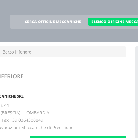
CERCA OFFICINE MECCANICHE
ELENCO OFFICINE MECC
Berzo Inferiore
NFERIORE
CANICHE SRL
i, 44
e (BRESCIA) - LOMBARDIA
ax +39.0364300849
avorazioni Meccaniche di Precisione