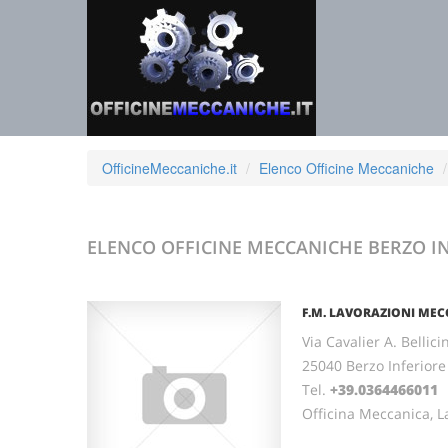
OfficineMeccaniche.it
Elenco Officine Meccaniche
ELENCO OFFICINE MECCANICHE
BERZO I
F.M. LAVORAZIONI MEC
Via Cavalier A. Bellicin
25040 Berzo Inferior
Tel.
+39.0364466011
F
Officina Meccanica, L