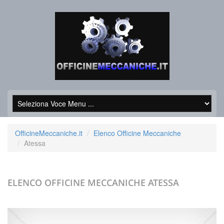
OfficineMeccaniche.it
Elenco Officine Meccaniche
Atessa
ELENCO OFFICINE MECCANICHE
ATESSA