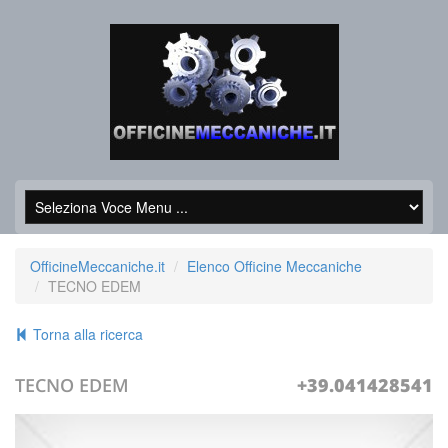
OfficineMeccaniche.it
Elenco Officine Meccaniche
TECNO EDEM
Torna alla ricerca
TECNO EDEM
+39.041428541