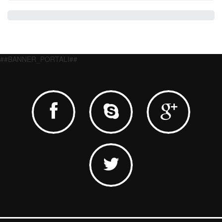
##BANNER_PORTALI##