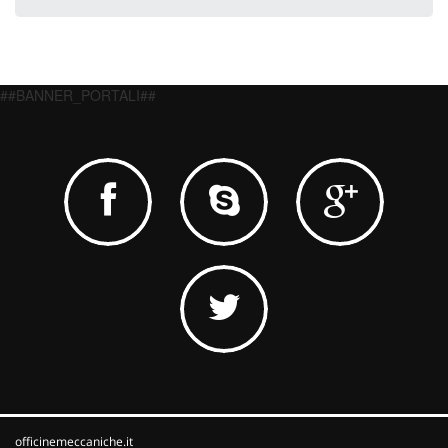
##BANNER_PORTALI##
officinemeccaniche.it