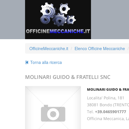
OfficineMeccaniche.it
Elenco Officine Meccaniche
Torna alla ricerca
MOLINARI GUIDO & FRATELLI SNC
MOLINARI GUIDO & FRA
Localita' Polina, 181
38081 Bondo (TRENTO
Tel.
+39.0465901777
F
Officina Meccanica, L