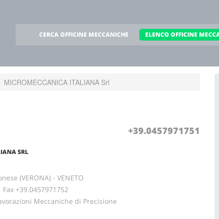
CERCA OFFICINE MECCANICHE
ELENCO OFFICINE MECC
MICROMECCANICA ITALIANA Srl
+39.0457971751
IANA SRL
ronese (VERONA) - VENETO
ax +39.0457971752
avorazioni Meccaniche di Precisione