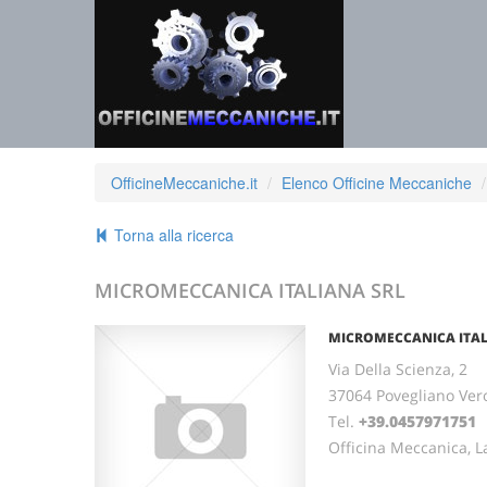
OfficineMeccaniche.it
Elenco Officine Meccaniche
Torna alla ricerca
MICROMECCANICA ITALIANA SRL
MICROMECCANICA ITAL
Via Della Scienza, 2
37064 Povegliano Ve
Tel.
+39.0457971751
F
Officina Meccanica, L