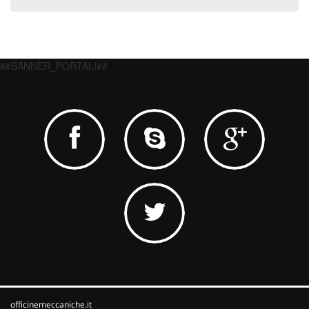
##BANNER_PORTALI##
officinemeccaniche.it