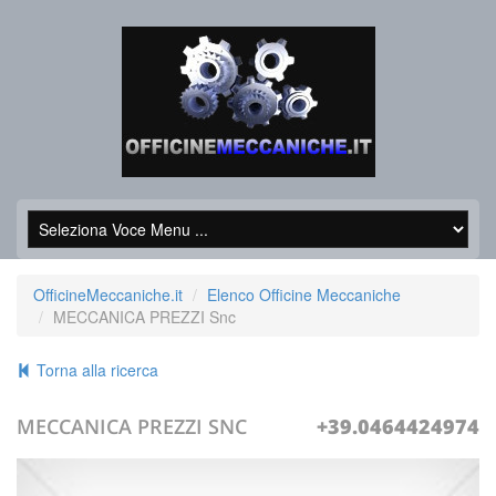
OfficineMeccaniche.it
Elenco Officine Meccaniche
MECCANICA PREZZI Snc
Torna alla ricerca
MECCANICA PREZZI SNC
+39.0464424974