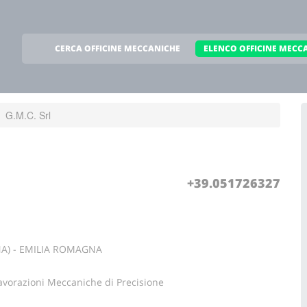
CERCA OFFICINE MECCANICHE
ELENCO OFFICINE MECC
G.M.C. Srl
+39.051726327
NA) - EMILIA ROMAGNA
avorazioni Meccaniche di Precisione