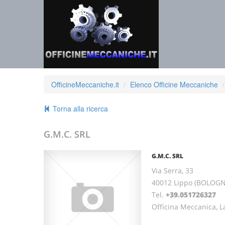
OfficineMeccaniche.it
Elenco Officine Meccaniche
Torna alla ricerca
G.M.C. SRL
G.M.C. SRL
Via Serra, 33
40012 Lippo (BOLOG
Tel.
+39.051726327
Officina Meccanica, L