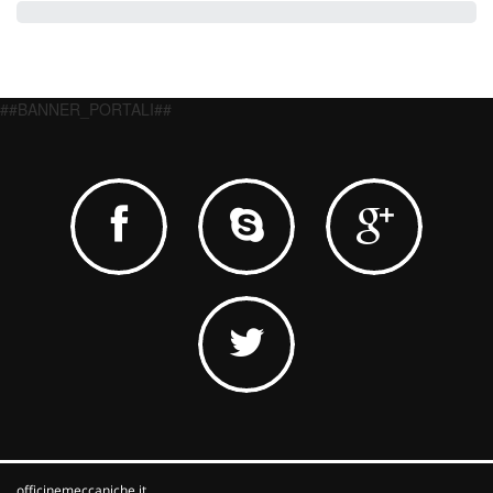
##BANNER_PORTALI##
officinemeccaniche.it