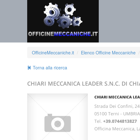
OfficineMeccaniche.it
Elenco Officine Meccaniche
Torna alla ricerca
CHIARI MECCANICA LEADER S.N.C. DI CHI
CHIARI MECCANICA LEAD
Strada Dei Confini, 24
05100 Terni - UMBRIA
Tel.
+39.0744813827
Officina Meccanica, L