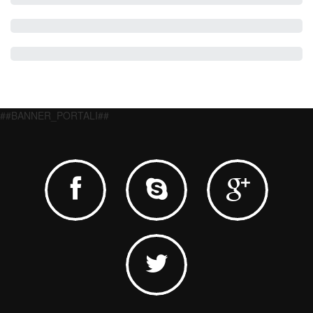
##BANNER_PORTALI##