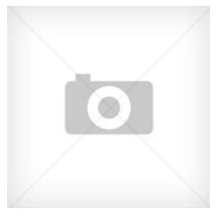
+39.0586579358